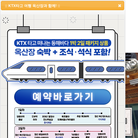
:: KTX타고 여행 옥산장과 함께! ::