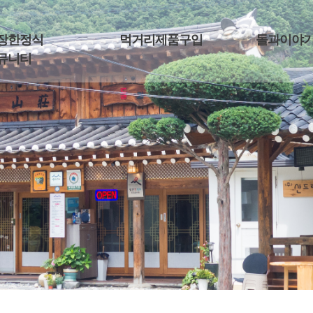
장한정식
먹거리제품구입
돌과이야
뮤니티