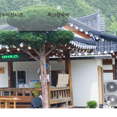
기수석전시관
옥산장숙박