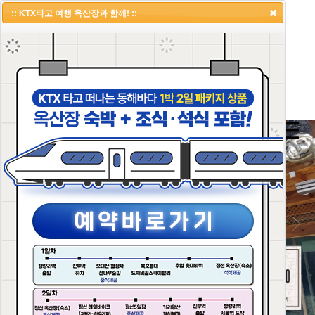
:: KTX타고 여행 옥산장과 함께! ::