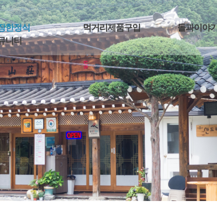
장한정식
먹거리제품구입
돌과이야
뮤니티