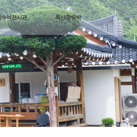
기수석전시관
옥산장숙박