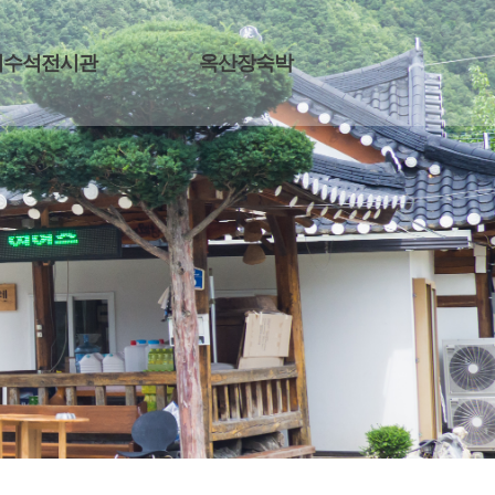
기수석전시관
옥산장숙박