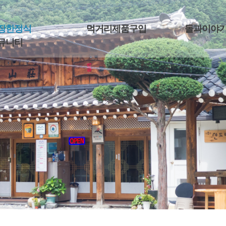
장한정식
먹거리제품구입
돌과이야
뮤니티